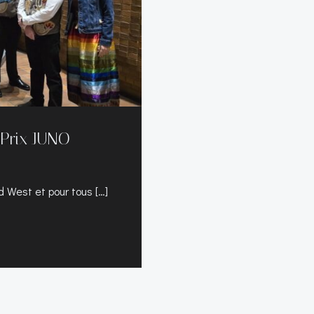
 Prix JUNO
nd West et pour tous […]